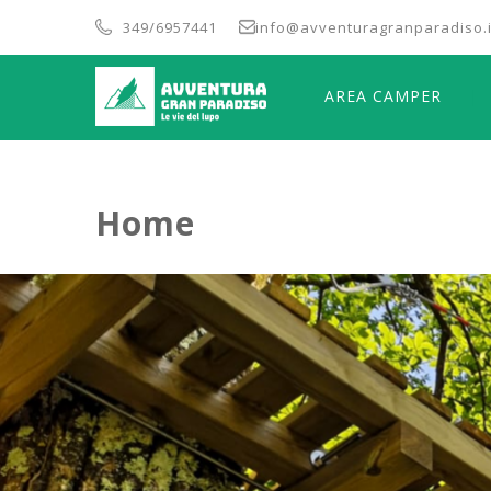
349/6957441
info@avventuragranparadiso.i
AREA CAMPER
Home