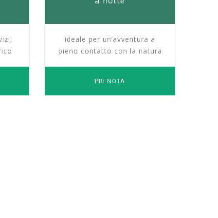
a notte
izi,
ideale per un’avventura a
rico
pieno contatto con la natura
PRENOTA