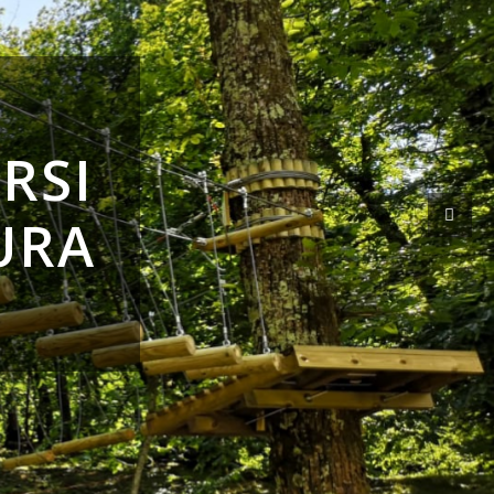
RSI
URA