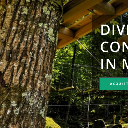
DIV
CON
IN 
ACQUIST