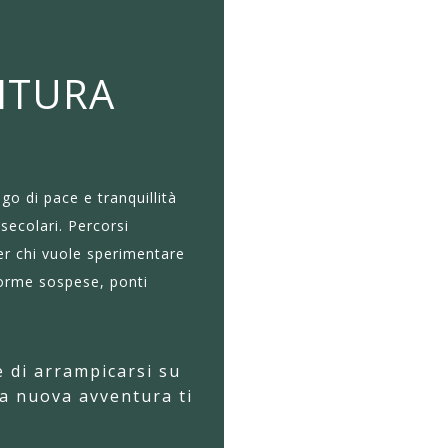
NTURA
go di pace e tranquillità
secolari. Percorsi
per chi vuole sperimentare
forme sospese, ponti
 di arrampicarsi su
na nuova avventura ti